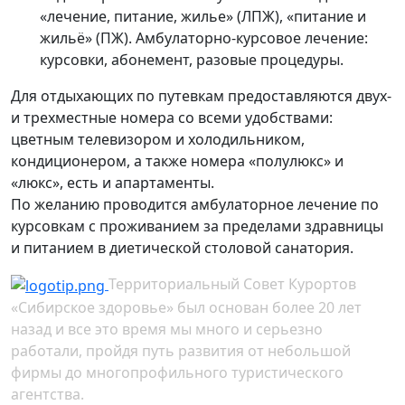
«лечение, питание, жилье» (ЛПЖ), «питание и
жильё» (ПЖ). Амбулаторно-курсовое лечение:
курсовки, абонемент, разовые процедуры.
Для отдыхающих по путевкам предоставляются двух-
и трехместные номера со всеми удобствами:
цветным телевизором и холодильником,
кондиционером, а также номера «полулюкс» и
«люкс», есть и апартаменты.
По желанию проводится амбулаторное лечение по
курсовкам с проживанием за пределами здравницы
и питанием в диетической столовой санатория.
Территориальный Совет Курортов
«Сибирское здоровье» был основан более 20 лет
назад и все это время мы много и серьезно
работали, пройдя путь развития от небольшой
фирмы до многопрофильного туристического
агентства.