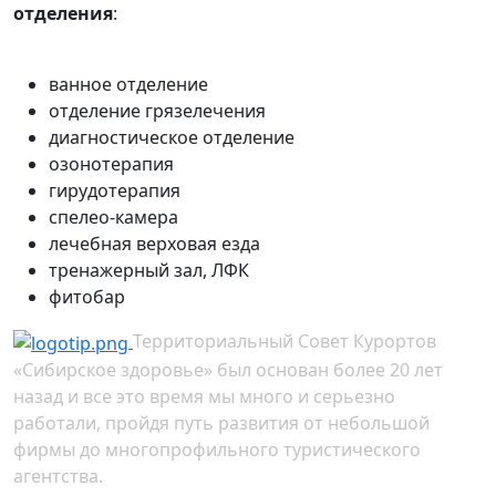
отделения
:
ванное отделение
отделение грязелечения
диагностическое отделение
озонотерапия
гирудотерапия
спелео-камера
лечебная верховая езда
тренажерный зал, ЛФК
фитобар
Территориальный Совет Курортов
«Сибирское здоровье» был основан более 20 лет
назад и все это время мы много и серьезно
работали, пройдя путь развития от небольшой
фирмы до многопрофильного туристического
агентства.