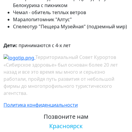
Белокуриха с пикником
Чемал - обитель теплых ветров
Маралопитомник "Алтус"
Спелеотур "Пещера Музейная" (подземный мир)
Дети:
принимаются с 4-х лет
Территориальный Совет Курортов
«Сибирское здоровье» был основан более 20 лет
назад и все это время мы много и серьезно
работали, пройдя путь развития от небольшой
фирмы до многопрофильного туристического
агентства.
Политика конфиденциальности
Позвоните нам
Красноярск