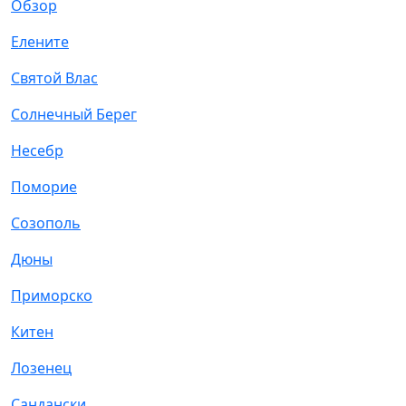
Обзор
Елените
Святой Влас
Солнечный Берег
Несебр
Поморие
Созополь
Дюны
Приморско
Китен
Лозенец
Сандански