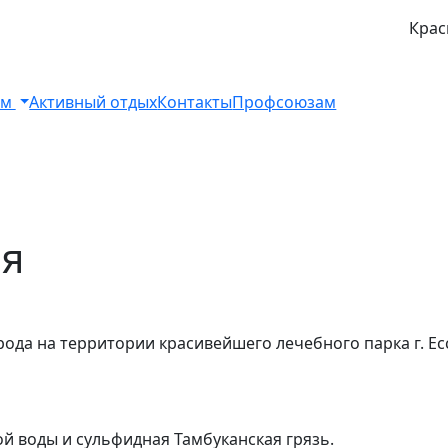
Крас
ом
Активный отдых
Контакты
Профсоюзам
ия
рода на территории красивейшего лечебного парка г. Е
 воды и сульфидная Тамбуканская грязь.