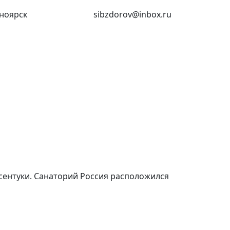
ноярск
(391) 227-73-18
sibzdorov@inbox.ru
ссентуки. Санаторий Россия расположился