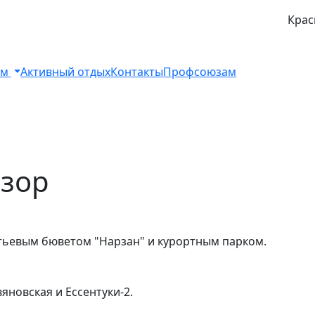
Крас
ом
Активный отдых
Контакты
Профсоюзам
озор
итьевым бюветом "Нарзан" и курортным парком.
новская и Ессентуки-2.