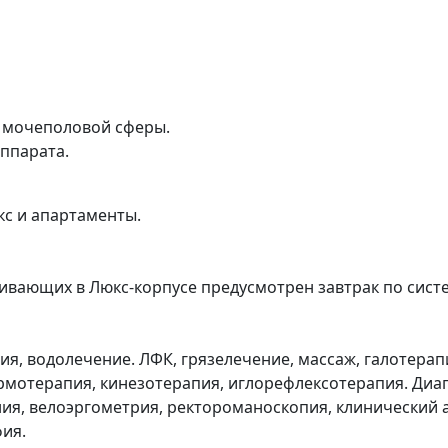
 мочеполовой сферы.
ппарата.
кс и апартаменты.
живающих в Люкс-корпусе предусмотрен завтрак по сист
я, водолечение. ЛФК, грязелечение, массаж, галотерап
ермотерапия, кинезотерапия, иглорефлексотерапия. Диа
я, велоэргометрия, ректороманоскопия, клинический а
фия.