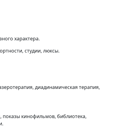
зного характера.
ртности, студии, люксы.
лазеротерапия, диадинамическая терапия,
ы, показы кинофильмов, библиотека,
и.