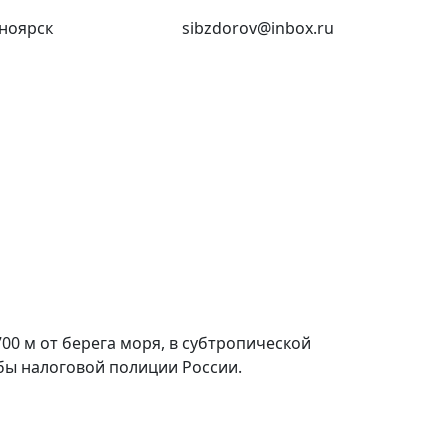
ноярск
(391) 227-73-18
sibzdorov@inbox.ru
00 м от берега моря, в субтропической
бы налоговой полиции России.