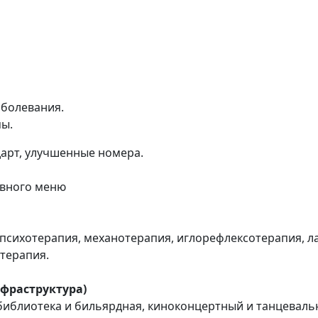
аболевания.
мы.
дарт, улучшенные номера.
евного меню
психотерапия, механотерапия, иглорефлексотерапия, л
итерапия.
фраструктура)
библиотека и бильярдная, киноконцертный и танцеваль