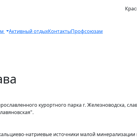
Крас
ом
Активный отдых
Контакты
Профсоюзам
ава
прославленного курортного парка г. Железноводска, сл
лавяновская".
кальциево-натриевые источники малой минерализации 