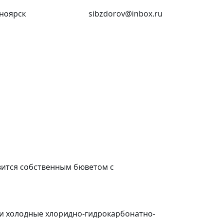
ноярск
(391) 227-73-18
sibzdorov@inbox.ru
авится собственным бюветом с
и холодные хлоридно-гидрокарбонатно-