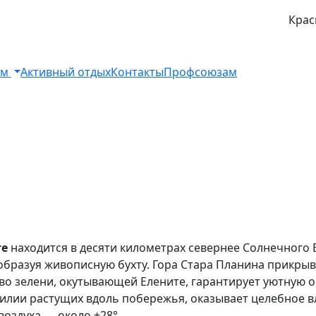
Крас
ом
Активный отдых
Контакты
Профсоюзам
те
находится в десяти километрах севернее Солнечного Б
 образуя живописную бухту. Гора Стара Планина прикры
во зелени, окутывающей Елените, гарантирует уютную о
билии растущих вдоль побережья, оказывает целебное в
оздуха — около +28°.