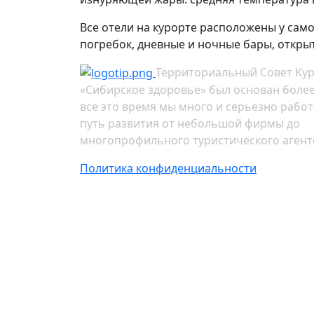
Все отели на курорте расположены у само
погребок, дневные и ночные бары, открыт
Территориальный Совет Ку
«Сибирское здоровье» был основан более 
все это время мы много и серьезно работ
путь развития от небольшой фирмы до
многопрофильного туристического агент
Политика конфиденциальности