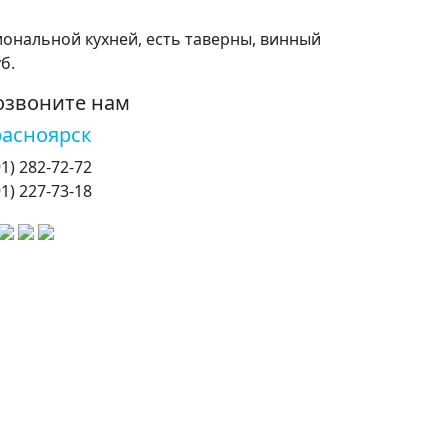
иональной кухней, есть таверны, винный
б.
озвоните нам
расноярск
91) 282-72-72
91) 227-73-18