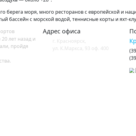
го берега моря, много ресторанов с европейской и нац
ый бассейн с морской водой, теннисные корты и яхт-клу
Адрес офиса
П
рортов
20 лет назад и
К
г. Красноярск,
али, пройдя
ул. К.Маркса, 93 оф. 400
(3
(3
ства.