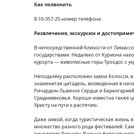
Как позвонить
8-10-357-25-номер телефона
Развлечения, экскурсии и достоприм
В непосредственной близости от Лимассо
государствами. Недалеко от Куриона нахо
курорта — живописные горы Троодос с у
Неподалёку расположен замок Колосси, в
знаменитая цитадель, возведённая в нача
Ричардом Львиное Сердце и Беренгарией,
Средневековья. Хорошо известна также ц
Христу на пути к распятию.
Даже зимой, когда туристическая жизнь в
множество разного рода фестивалей. Са
виноделия Дионису. В конце февраля идё