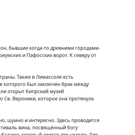
он, бывшие когда-то древними городами-
иумских и Пафосских ворот. К северу от
раны. Также в Лимассоле есть
не которого был заключён брак между
ели открыт Кипрский музей
о Св. Вероники, которое она протянула
но, шумно и интересно. Здесь проводится
стиваль вина, посвящённый богу
балами, который длится две недели. Для