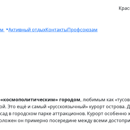
Крас
ом
Активный отдых
Контакты
Профсоюзам
и «космополитическим» городом
, любимым как «тусо
. Это ещё и самый «русскоязычный» курорт острова. Дл
осад в городском парке аттракционов. Курорт особенно 
сположен он примерно посередине между всеми достопр