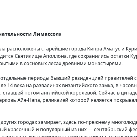
ечательности Лимассол
а
ла расположены старейшие города Кипра Аматус и Кури
дится Святилище Аполлона, где сохранились остатки Кур
крытыми в сосновых лесах древними монастырями.
 отдельные периоды бывший резиденцией правителей ст
ле 14 века на развалинах византийского замка, в часов
 ставшей потом английской королевой. Сейчас в цитад
ерковь Айя-Напа, реликвией которой является покрывал
 других городах замирает, здесь по-прежнему многолюд
мый красочный и популярный из них — сентябрьский фе
т карнавал с костюмированными шествиями, парадами и 