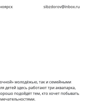
ноярск
(391) 227-73-18
sibzdorov@inbox.ru
вочной» молодёжью, так и семейными
я детей здесь работают три аквапарка,
хорошо подойдёт тем, кто хочет побывать
имечательностями.