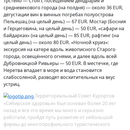
Трстено — Стон с посещением дендрария и
средневекового города (на полдня) — около 36 EUR,
дегустации вин в винных погребах полуострова
Пельешац (на целый день) — 67 EUR. Мостар (Босния
и Герцеговина, на целый день) — 50 EUR, «сафари на
байдарках» (на целый день) — 85 EUR, рафтинг (на
целый день) — около 80 EUR. «Ночной круиз»:
экскурсия на катере вдоль живописного Старого
города, освещённого огнями, и далее вдоль всей
Дубровницкой Ривьеры — 50 EUR. В местечке, где
Неретва впадает в море и вода становится
слабосоленой, разводят восхитительных на вкус
устриц.
Территориальный Совет Курортов
«Сибирское здоровье» был основан более 20 лет
назад и все это время мы много и серьезно
работали, пройдя путь развития от небольшой
фирмы до многопрофильного туристического