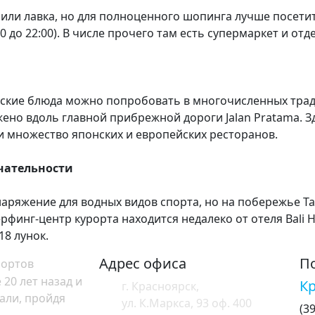
или лавка, но для полноценного шопинга лучше посетит
 до 22:00). В числе прочего там есть супермаркет и отдел
ские блюда можно попробовать в многочисленных тради
ено вдоль главной прибрежной дороги Jalan Pratama. 
 множество японских и европейских ресторанов.
чательности
наряжение для водных видов спорта, но на побережье Т
финг-центр курорта находится недалеко от отеля Bali Hi
18 лунок.
Адрес офиса
П
рортов
20 лет назад и
К
г. Красноярск,
али, пройдя
ул. К.Маркса, 93 оф. 400
(3