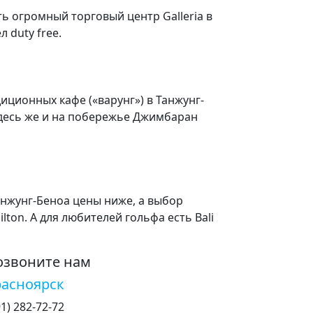
ь огромный торговый центр Galleria в
 duty free.
ционных кафе («варунг») в Танжунг-
Здесь же и на побережье Джимбаран
анжунг-Беноа цены ниже, а выбор
lton. А для любителей гольфа есть Bali
озвоните нам
расноярск
91) 282-72-72