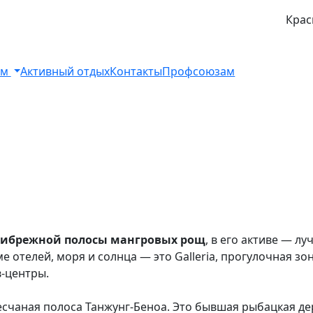
Крас
ом
Активный отдых
Контакты
Профсоюзам
прибрежной полосы мангровых рощ
, в его активе — л
ме отелей, моря и солнца — это Galleria, прогулочная зо
в-центры.
песчаная полоса Танжунг-Беноа. Это бывшая рыбацкая де