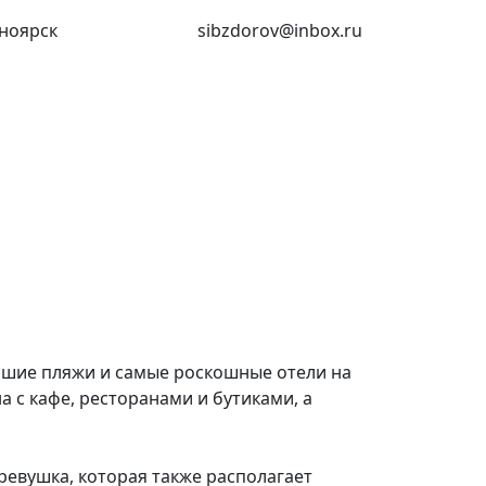
ноярск
(391) 227-73-18
sibzdorov@inbox.ru
учшие пляжи и самые роскошные отели на
на с кафе, ресторанами и бутиками, а
ревушка, которая также располагает