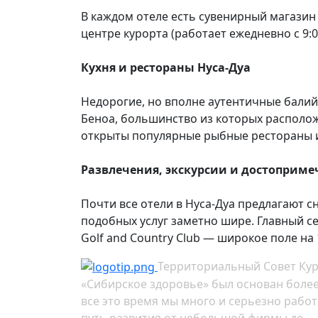
В каждом отеле есть сувенирный магазин 
центре курорта (работает ежедневно с 9:00
Кухня и рестораны Нуса-Дуа
Недорогие, но вполне аутентичные балий
Беноа, большинство из которых располож
открыты популярные рыбные рестораны и
Развлечения, экскурсии и достоприме
Почти все отели в Нуса-Дуа предлагают с
подобных услуг заметно шире. Главный сер
Golf and Country Club — широкое поле на 
Территориальный Совет Ку
«Сибирское здоровье» был основан более 
все это время мы много и серьезно работ