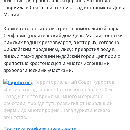
живописная православная церковь Архангела
Гавриила и Святого источника над источником Девы
Марии.
Кроме того, стоит осмотреть национальный парк
Сепфорис (родительский дом Девы Марии), остатки
римских водных резервуаров, в которых, согласно
библейским преданиям, Иисус превратил воду в
вино, а также древний иудейский город Циппори с
крепостью крестоносцев и многочисленными
археологическими участками.
Территориальный Совет Курортов
«Сибирское здоровье» был основан более 20 лет
назад и все это время мы много и серьезно
работали, пройдя путь развития от небольшой
фирмы до многопрофильного туристического
агентства.
Политика конфиденциальности