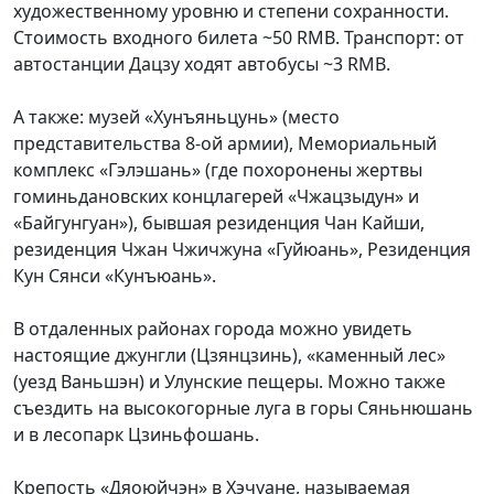
художественному уровню и степени сохранности.
Стоимость входного билета ~50 RMB. Транспорт: от
автостанции Дацзу ходят автобусы ~3 RMB.
А также: музей «Хунъяньцунь» (место
представительства 8-ой армии), Мемориальный
комплекс «Гэлэшань» (где похоронены жертвы
гоминьдановских концлагерей «Чжацзыдун» и
«Байгунгуан»), бывшая резиденция Чан Кайши,
резиденция Чжан Чжичжуна «Гуйюань», Резиденция
Кун Сянси «Кунъюань».
В отдаленных районах города можно увидеть
настоящие джунгли (Цзянцзинь), «каменный лес»
(уезд Ваньшэн) и Улунские пещеры. Можно также
съездить на высокогорные луга в горы Сяньнюшань
и в лесопарк Цзиньфошань.
Крепость «Дяоюйчэн» в Хэчуане, называемая