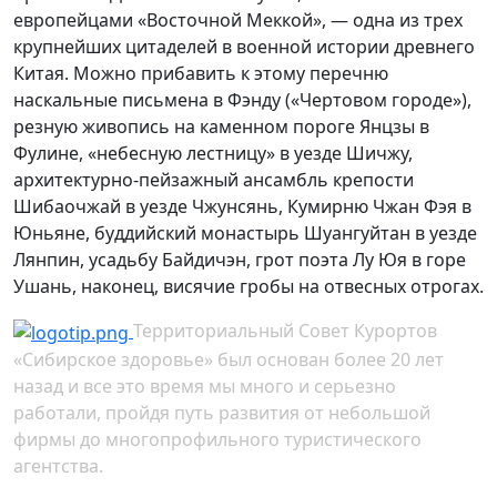
европейцами «Восточной Меккой», — одна из трех
крупнейших цитаделей в военной истории древнего
Китая. Можно прибавить к этому перечню
наскальные письмена в Фэнду («Чертовом городе»),
резную живопись на каменном пороге Янцзы в
Фулине, «небесную лестницу» в уезде Шичжу,
архитектурно-пейзажный ансамбль крепости
Шибаочжай в уезде Чжунсянь, Кумирню Чжан Фэя в
Юньяне, буддийский монастырь Шуангуйтан в уезде
Лянпин, усадьбу Байдичэн, грот поэта Лу Юя в горе
Ушань, наконец, висячие гробы на отвесных отрогах.
Территориальный Совет Курортов
«Сибирское здоровье» был основан более 20 лет
назад и все это время мы много и серьезно
работали, пройдя путь развития от небольшой
фирмы до многопрофильного туристического
агентства.