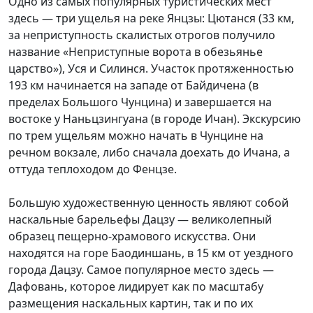
Одно из самых популярных туристических мест
здесь — три ущелья на реке Янцзы: Цютанся (33 км,
за неприступность скалистых отрогов получило
название «Неприступные ворота в обезьянье
царство»), Уся и Силинся. Участок протяженностью
193 км начинается на западе от Байдичена (в
пределах Большого Чунцина) и завершается на
востоке у Наньцзингуана (в городе Ичан). Экскурсию
по трем ущельям можно начать в Чунцине на
речном вокзале, либо сначала доехать до Ичана, а
оттуда теплоходом до Фенцзе.
Большую художественную ценность являют собой
наскальные барельефы Дацзу — великолепный
образец пещерно-храмового искусства. Они
находятся на горе Баодиншань, в 15 км от уездного
города Дацзу. Самое популярное место здесь —
Дафовань, которое лидирует как по масштабу
размещения наскальных картин, так и по их