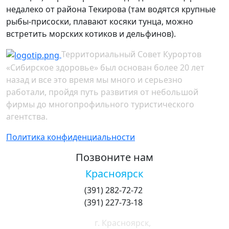
недалеко от района Tекирова (там водятся крупные
рыбы-присоски, плавают косяки тунца, можно
встретить морских котиков и дельфинов).
Территориальный Совет Курортов
«Сибирское здоровье» был основан более 20 лет
назад и все это время мы много и серьезно
работали, пройдя путь развития от небольшой
фирмы до многопрофильного туристического
агентства.
Политика конфиденциальности
Позвоните нам
Красноярск
(391) 282-72-72
(391) 227-73-18
г. Красноярск,