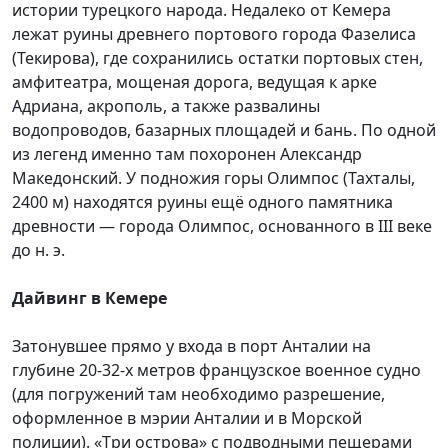
истории турецкого народа. Недалеко от Кемера
лежат руины древнего портового города Фазелиса
(Текирова), где сохранились остатки портовых стен,
амфитеатра, мощеная дорога, ведущая к арке
Адриана, акрополь, а также развалины
водопроводов, базарных площадей и бань. По одной
из легенд именно там похоронен Александр
Македонский. У подножия горы Олимпос (Тахталы,
2400 м) находятся руины ещё одного памятника
древности — города Олимпос, основанного в III веке
до н. э.
Дайвинг в Кемере
Затонувшее прямо у входа в порт Aнталии на
глубине 20-32-х метров французское военное судно
(для погружений там необходимо разрешение,
оформленное в мэрии Aнталии и в Морской
полиции). «Tри острова» с подводными пещерами